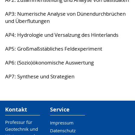
AP2: Zusammenstellung und Analyse von Basisdaten
AP3: Numerische Analyse von Dünendurchbrüchen
und Überflutungen
AP4: Hydrologie und Versalzung des Hinterlands
AP5: Großmaßstäbliches Feldexperiment
AP6: (Sozio)ökonomische Auswertung
AP7: Synthese und Strategien
Kontakt
Service
Professur für
Impressum
Geotechnik und
Datenschutz